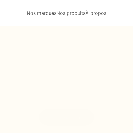
Nos marques
Nos produits
À propos
production
Industr
Française.
u
s
e
r
v
i
c
e
d
e
l
a
s
a
t
i
s
f
a
c
t
i
o
n
d
e
n
o
t
r
e
c
l
i
e
n
t
è
l
e
e
t
d
e
n
Contactez-nous