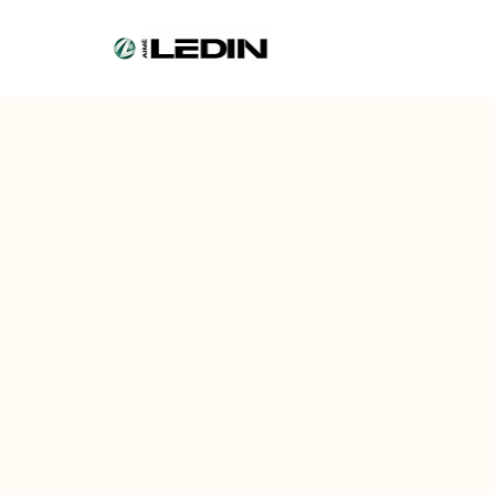
Une
U
n
s
a
v
o
i
r
-
f
a
i
r
e
a