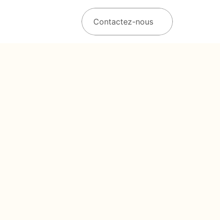
Contactez-nous
ielle
o
s
c
o
l
l
a
b
o
r
a
t
e
u
r
s
.